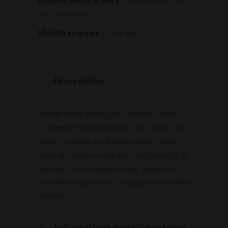
Accord mets & vins :
Choux fleurs rôtis
aux curcumas
Vieillissement :
1 à 3 ans
Description
Parade 2024 est un pur savagnin ouillée !
Le premier millésime pour cette cuvée. Un
super jus ! Avec un élevage en fût et en
cuve, on trouve un équilibre parfait entre la
fraicheur et les petites notes grillées. Un
très belle longueur accompagné d’une belle
salinité.
Informations complémentaires