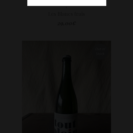
,
Les Blancs frais
29,00
€
Out of
Stock
LIRE LA SUITE